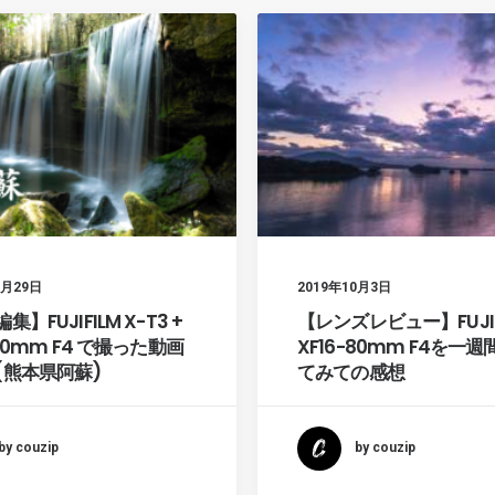
0月29日
2019年10月3日
】FUJIFILM X-T3 +
【レンズレビュー】FUJIF
-80mm F4 で撮った動画
XF16-80mm F4を一
(熊本県阿蘇)
てみての感想
by couzip
by couzip