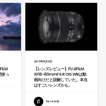
2019年8月9日
ILM
【レンズレビュー】FUJIFILM
週間使っ
XF16-80mmF4 R OIS WRは動
画向けだと誤解していた。本当
はすごいレンズかも。
by couzip