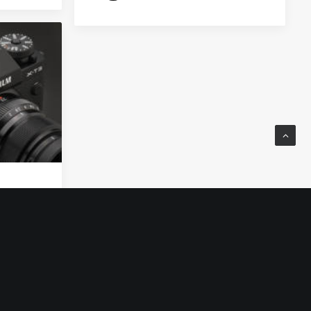
IFILM
もすご