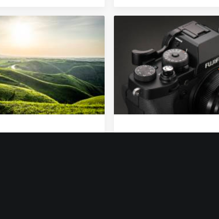
月8日
2019年5月1日
AW現像をiPad Proの
初めてのミラーレス。FUJ
room CCで行う
「X-T3」は写真も動画
かった
by couzip
by couzip