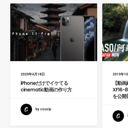
2020年4月18日
2019年1
iPhoneだけでイケてる
【動画編集
cinematic動画の作り方
XF16
を公開
by couzip