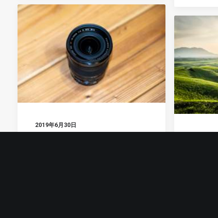
2019年6月30日
2019年5
【レンズレビュー】FUJIFILM
XF10-24mm F4 R OISは最高の
素人がR
レンズだから買ったがいい
Light
by couzip